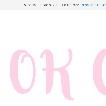
Saltar
Lo último:
Como hacer esca
sábado, agosto 8, 2026
al
Trenza de hojal
Rosquillas de m
contenido
Canapés enrolla
Ensaladilla de 