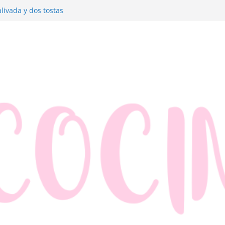
livada y dos tostas
dre con jamón y queso
anzana y hojaldre
dos muy fáciles
merluza