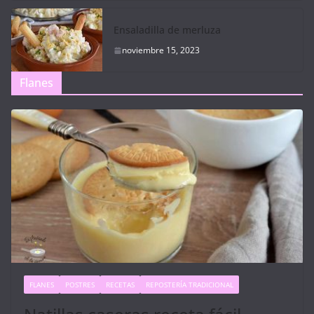
Ensaladilla de merluza
noviembre 15, 2023
Flanes
FLANES
POSTRES
RECETAS
REPOSTERÍA TRADICIONAL