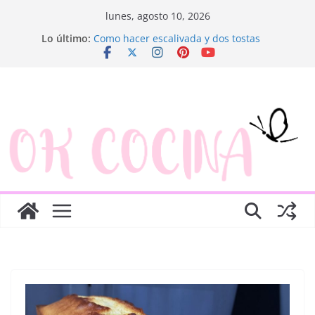
Saltar
lunes, agosto 10, 2026
al
Lo último:
Como hacer escalivada y dos tostas
contenido
Trenza de hojaldre con jamón y queso
Rosquillas de manzana y hojaldre
Canapés enrollados muy fáciles
Ensaladilla de merluza