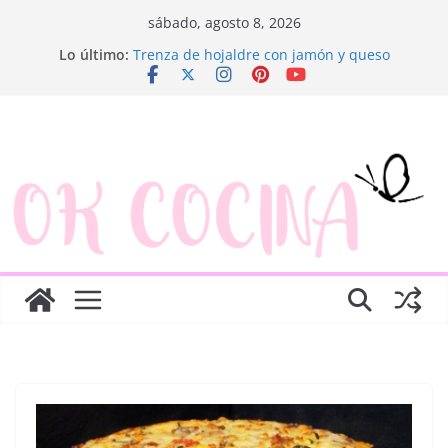
Saltar
sábado, agosto 8, 2026
al
Lo último:
Trenza de hojaldre con jamón y queso
contenido
Rosquillas de manzana y hojaldre
Canapés enrollados muy fáciles
Ensaladilla de merluza
Como hacer escalivada y dos tostas