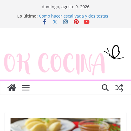
Saltar
domingo, agosto 9, 2026
al
Ensaladilla de merluza
Lo último:
contenido
Como hacer escalivada y dos tostas
Trenza de hojaldre con jamón y queso
Rosquillas de manzana y hojaldre
Canapés enrollados muy fáciles