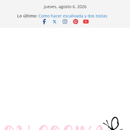
Saltar
jueves, agosto 6, 2026
al
Lo último:
Como hacer escalivada y dos tostas
contenido
Trenza de hojaldre con jamón y queso
Rosquillas de manzana y hojaldre
Canapés enrollados muy fáciles
Ensaladilla de merluza