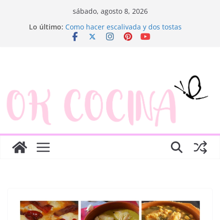
Saltar
sábado, agosto 8, 2026
al
Lo último:
Ensaladilla de merluza
contenido
Como hacer escalivada y dos tostas
Trenza de hojaldre con jamón y queso
Rosquillas de manzana y hojaldre
Canapés enrollados muy fáciles