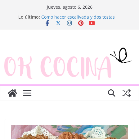
Saltar
jueves, agosto 6, 2026
al
Lo último:
Como hacer escalivada y dos tostas
contenido
Trenza de hojaldre con jamón y queso
Rosquillas de manzana y hojaldre
Canapés enrollados muy fáciles
Ensaladilla de merluza