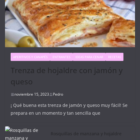
APERITIVOS Y CANAPÉS
ENTRANTES
IDEAS PARA CENAR
RECETAS
Trenza de hojaldre con jamón y
queso
noviembre 15, 2023
Pedro
¡ Qué buena esta trenza de jamón y queso muy fácil! Se
prepara en un momento y tan sencilla que
Rosquillas de manzana y hojaldre