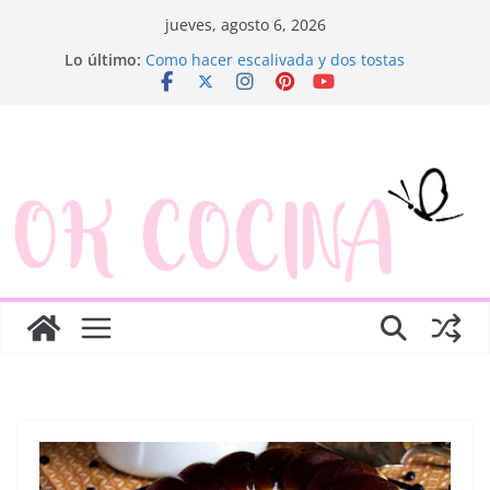
Saltar
jueves, agosto 6, 2026
al
Lo último:
Como hacer escalivada y dos tostas
contenido
Trenza de hojaldre con jamón y queso
Rosquillas de manzana y hojaldre
Canapés enrollados muy fáciles
Ensaladilla de merluza