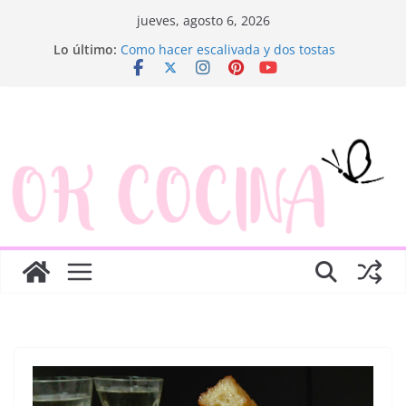
Saltar
jueves, agosto 6, 2026
al
Lo último:
Como hacer escalivada y dos tostas
contenido
Trenza de hojaldre con jamón y queso
Rosquillas de manzana y hojaldre
Canapés enrollados muy fáciles
Ensaladilla de merluza