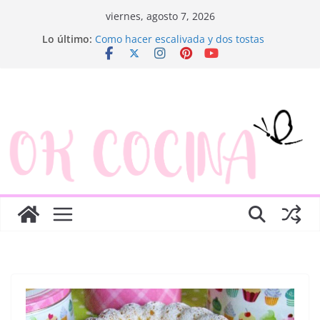
Saltar
viernes, agosto 7, 2026
al
Lo último:
Como hacer escalivada y dos tostas
contenido
Trenza de hojaldre con jamón y queso
Rosquillas de manzana y hojaldre
Canapés enrollados muy fáciles
Ensaladilla de merluza