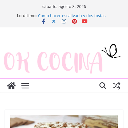
Saltar
sábado, agosto 8, 2026
al
Lo último:
Como hacer escalivada y dos tostas
contenido
Trenza de hojaldre con jamón y queso
Rosquillas de manzana y hojaldre
Canapés enrollados muy fáciles
Ensaladilla de merluza