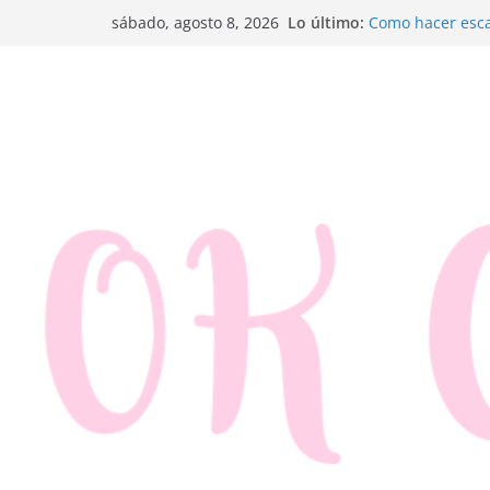
Saltar
Lo último:
Como hacer esca
sábado, agosto 8, 2026
al
Trenza de hojal
Rosquillas de m
contenido
Canapés enrolla
Ensaladilla de 