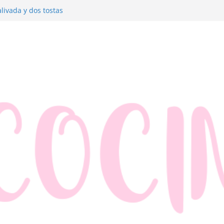
livada y dos tostas
dre con jamón y queso
anzana y hojaldre
dos muy fáciles
merluza