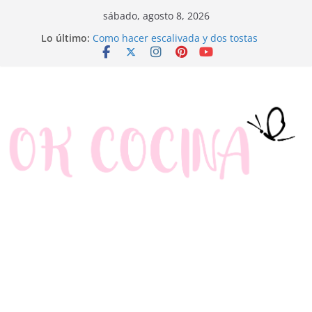
Saltar
sábado, agosto 8, 2026
al
Lo último:
Como hacer escalivada y dos tostas
contenido
Trenza de hojaldre con jamón y queso
Rosquillas de manzana y hojaldre
Canapés enrollados muy fáciles
Ensaladilla de merluza