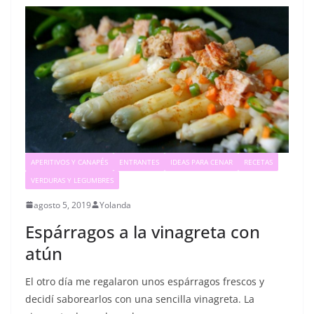
APERITIVOS Y CANAPÉS
ENTRANTES
IDEAS PARA CENAR
RECETAS
VERDURAS Y LEGUMBRES
agosto 5, 2019
Yolanda
Espárragos a la vinagreta con
atún
El otro día me regalaron unos espárragos frescos y
decidí saborearlos con una sencilla vinagreta. La