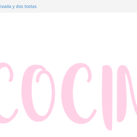
ivada y dos tostas
re con jamón y queso
nzana y hojaldre
os muy fáciles
erluza