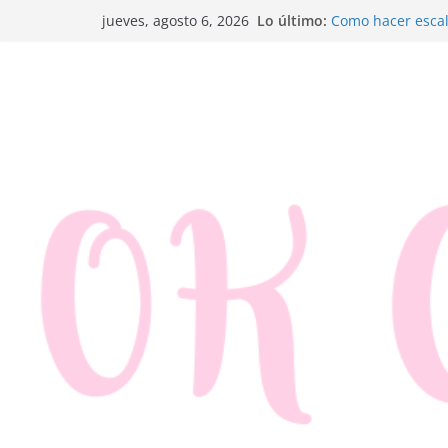
Saltar
Lo último:
Como hacer escal
jueves, agosto 6, 2026
al
Trenza de hojald
Rosquillas de ma
contenido
Canapés enrollad
Ensaladilla de m