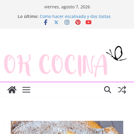
Saltar
viernes, agosto 7, 2026
al
Lo último:
Como hacer escalivada y dos tostas
contenido
Trenza de hojaldre con jamón y queso
Rosquillas de manzana y hojaldre
Canapés enrollados muy fáciles
Ensaladilla de merluza