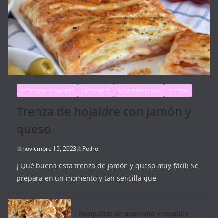
APERITIVOS Y CANAPÉS
ENTRANTES
IDEAS PARA CENAR
RECETAS
Trenza de hojaldre con jamón y
queso
noviembre 15, 2023
Pedro
¡ Qué buena esta trenza de jamón y queso muy fácil! Se
prepara en un momento y tan sencilla que
Rosquillas de manzana y hojaldre