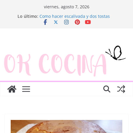
Saltar
viernes, agosto 7, 2026
al
Lo último:
Como hacer escalivada y dos tostas
contenido
Trenza de hojaldre con jamón y queso
Rosquillas de manzana y hojaldre
Canapés enrollados muy fáciles
Ensaladilla de merluza