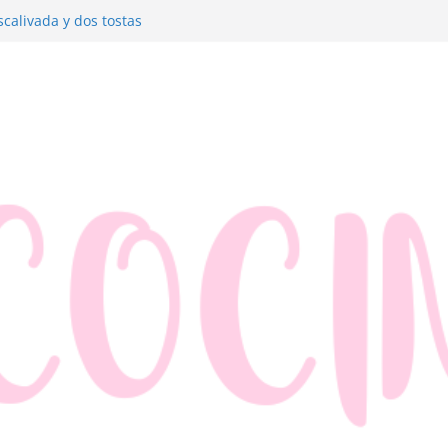
e merluza
calivada y dos tostas
aldre con jamón y queso
 manzana y hojaldre
lados muy fáciles