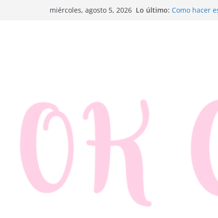
Saltar
Ensaladilla d
Lo último:
miércoles, agosto 5, 2026
Como hacer es
al
Trenza de hoj
contenido
Rosquillas de
Canapés enrol