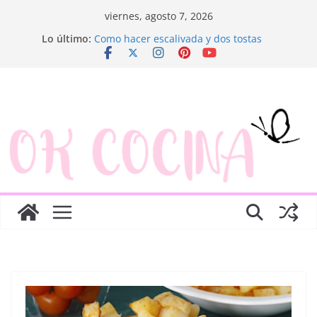
Saltar
viernes, agosto 7, 2026
al
Ensaladilla de merluza
Lo último:
contenido
Como hacer escalivada y dos tostas
Trenza de hojaldre con jamón y queso
Rosquillas de manzana y hojaldre
Canapés enrollados muy fáciles