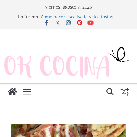
Saltar
viernes, agosto 7, 2026
al
Lo último:
Como hacer escalivada y dos tostas
contenido
Trenza de hojaldre con jamón y queso
Rosquillas de manzana y hojaldre
Canapés enrollados muy fáciles
Ensaladilla de merluza