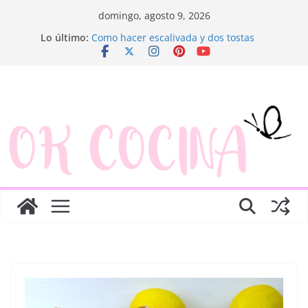
Saltar
domingo, agosto 9, 2026
al
Lo último:
Como hacer escalivada y dos tostas
contenido
Trenza de hojaldre con jamón y queso
Rosquillas de manzana y hojaldre
Canapés enrollados muy fáciles
Ensaladilla de merluza