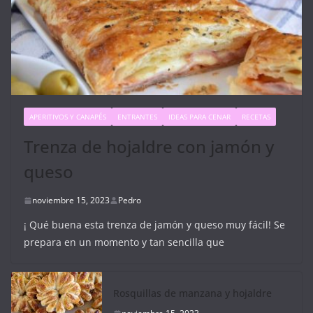
APERITIVOS Y CANAPÉS
ENTRANTES
IDEAS PARA CENAR
RECETAS
Trenza de hojaldre con jamón y
queso
noviembre 15, 2023
Pedro
¡ Qué buena esta trenza de jamón y queso muy fácil! Se
prepara en un momento y tan sencilla que
Rosquillas de manzana y hojaldre