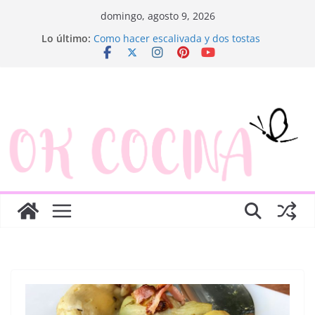
Saltar
domingo, agosto 9, 2026
al
Lo último:
Como hacer escalivada y dos tostas
contenido
Trenza de hojaldre con jamón y queso
Rosquillas de manzana y hojaldre
Canapés enrollados muy fáciles
Ensaladilla de merluza