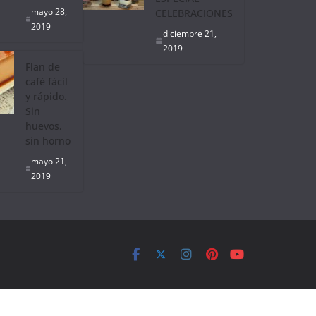
mayo 28,
CELEBRACIONES
2019
diciembre 21,
2019
Flan de
café fácil
y rápido.
Sin
huevos,
sin horno
mayo 21,
2019