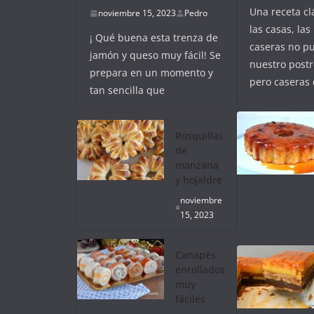
Una receta cl
noviembre 15, 2023
Pedro
las casas, las 
¡ Qué buena esta trenza de
caseras no pu
jamón y queso muy fácil! Se
nuestro postr
prepara en un momento y
pero caseras
tan sencilla que
Rosquillas
de
manzana
y hojaldre
noviembre
15, 2023
Canapés
enrollados
muy
fáciles