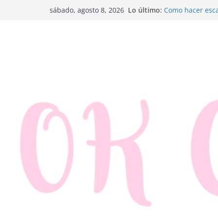
Saltar
Lo último:
Como hacer esca
sábado, agosto 8, 2026
al
Trenza de hojal
Rosquillas de m
contenido
Canapés enrolla
Ensaladilla de 