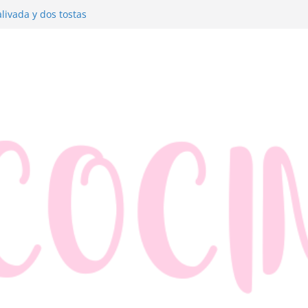
livada y dos tostas
dre con jamón y queso
anzana y hojaldre
dos muy fáciles
merluza