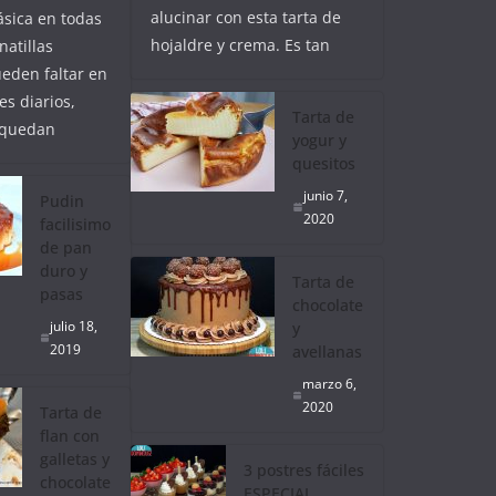
alucinar con esta tarta de
ásica en todas
hojaldre y crema. Es tan
natillas
eden faltar en
es diarios,
Tarta de
 quedan
yogur y
quesitos
junio 7,
Pudin
2020
facilisimo
de pan
duro y
Tarta de
pasas
chocolate
julio 18,
y
2019
avellanas
marzo 6,
2020
Tarta de
flan con
galletas y
3 postres fáciles
chocolate
ESPECIAL