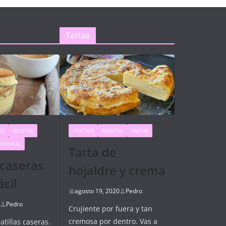
Tartas
ES
RECETAS
POSTRES
RECETAS
TARTAS
DICIONAL
Tarta de
 caseras
hojaldre y crema
ácil
agosto 19, 2020
Pedro
Pedro
Crujiente por fuera y tan
cremosa por dentro. Vas a
tillas caseras.