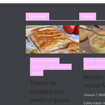
Bizcochos
Flanes
APERITIVOS Y CANAPÉS
FLANES
POSTR
ENTRANTES
IDEAS PARA CENAR
REPOSTERÍA TRA
RECETAS
Natillas
Trenza de
receta f
hojaldre con
marzo 7, 2020
jamón y queso
Como hacer na