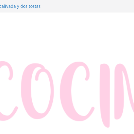
alivada y dos tostas
ldre con jamón y queso
manzana y hojaldre
ados muy fáciles
 merluza