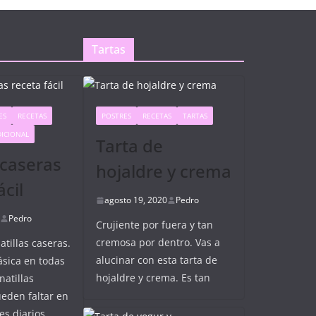
Tartas
ES
RECETAS
POSTRES
RECETAS
TARTAS
DICIONAL
Tarta de
 caseras
hojaldre y crema
ácil
agosto 19, 2020
Pedro
Pedro
Crujiente por fuera y tan
cremosa por dentro. Vas a
tillas caseras.
alucinar con esta tarta de
ásica en todas
hojaldre y crema. Es tan
natillas
eden faltar en
es diarios,