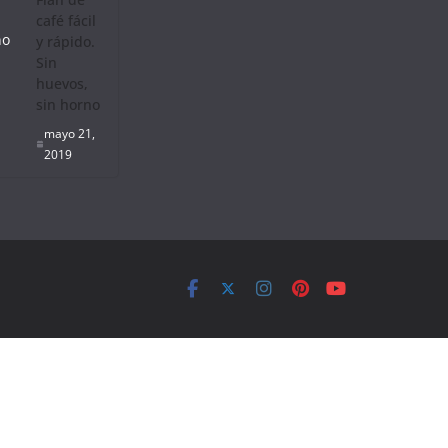
café fácil
y rápido.
Sin
huevos,
sin horno
mayo 21,
2019