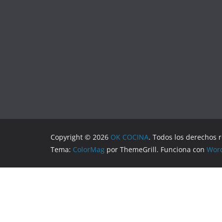
Copyright © 2026
OK COCINA
. Todos los derechos 
Tema:
ColorMag
por ThemeGrill. Funciona con
Wor
Aviso Legal
Política de Privacidad
Política de Cookies
Configuración de Cookies