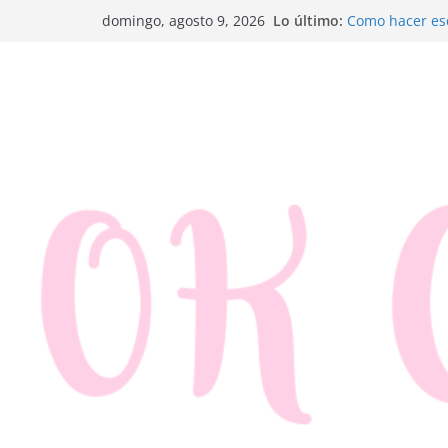
Saltar
Lo último:
Como hacer esc
domingo, agosto 9, 2026
al
Trenza de hoja
Rosquillas de 
contenido
Canapés enroll
Ensaladilla de