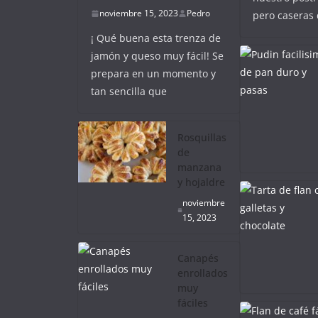
noviembre 15, 2023
Pedro
pero caseras
¡ Qué buena esta trenza de
jamón y queso muy fácil! Se
prepara en un momento y
tan sencilla que
Rosquillas
de
manzana
y hojaldre
noviembre
15, 2023
Canapés
enrollados
muy
fáciles