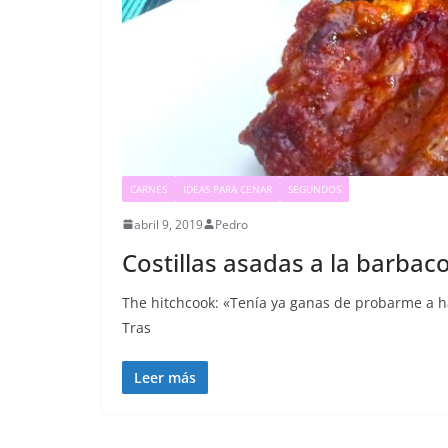
CARNES
IDEAS PARA CENAR
SEGUNDOS
abril 9, 2019
Pedro
Costillas asadas a la barbac
The hitchcook: «Tenía ya ganas de probarme a ha
Tras
Leer más