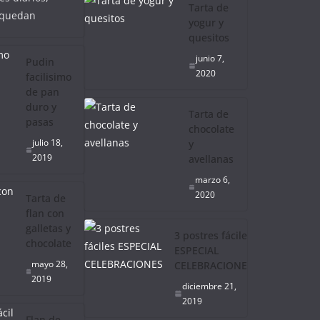
Tarta de
 quedan
yogur y
quesitos
junio 7,
Pudin
2020
facilisimo
de pan
duro y
Tarta de
pasas
chocolate
julio 18,
y
2019
avellanas
marzo 6,
2020
Tarta de
flan con
galletas y
3 postres fáciles
chocolate
ESPECIAL
mayo 28,
CELEBRACIONES
2019
diciembre 21,
2019
Flan de