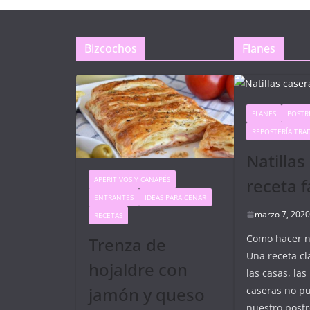
Bizcochos
Flanes
FLANES
POSTR
REPOSTERÍA TRA
Natillas
APERITIVOS Y CANAPÉS
receta f
ENTRANTES
IDEAS PARA CENAR
marzo 7, 2020
RECETAS
Como hacer na
Trenza de
Una receta cl
hojaldre con
las casas, las 
jamón y queso
caseras no pu
nuestro postr